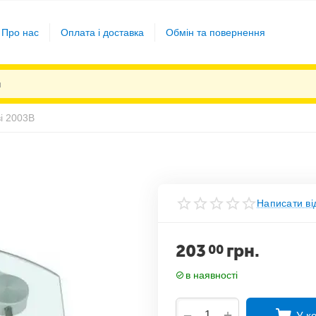
Про нас
Оплата і доставка
Обмін та повернення
ві 2003B
Написати ві
203
грн.
00
в наявності
+
−
У к