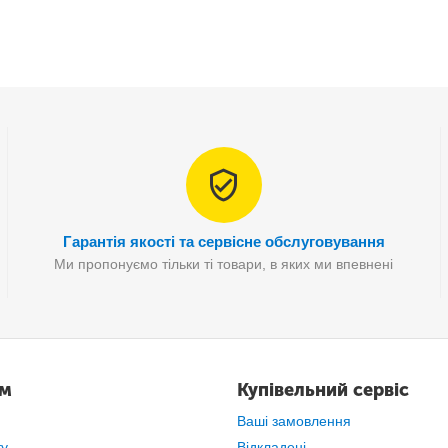
Гарантія якості та сервісне обслуговування
Ми пропонуємо тільки ті товари, в яких ми впевнені
вання ваги людини, але деякі моделі мають додаткову функцію зваж
Зазвичай ваги дозволяють зважувати вантажі до 180 кг.
ам
Купівельний сервіс
Ваші замовлення
ту
Відкладені