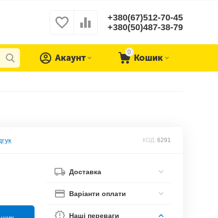
+380(67)512-70-45
+380(50)487-38-79
0
Акаунт
Кошик
дгук
КОД:
6291
Доставка
Варіанти оплати
Наші переваги
ошик