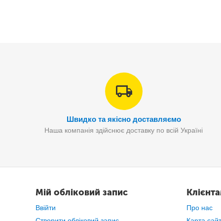
Швидко та якісно доставляємо
Наша компанія здійснює доставку по всій Україні
Підлогові ваги призначені в першу чергу для вимірю
Мій обліковий запис
Клієнт
Ввійти
Про нас
Створити обліковий запис
Карта сай