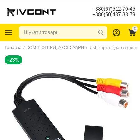
+380(67)512-70-45
+380(50)487-38-79
0
-23%
Головна
/
КОМП'ЮТЕРИ, АКСЕСУАРИ
/
Usb карта відеозахопле