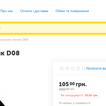
Про нас
Оплата і доставка
Обмін та повернення
тильник нічник D08
ик D08
Написати ві
105
грн.
00
160
00
грн.
Ви заощаджуєте:
55,00
грн.
немає у наявності