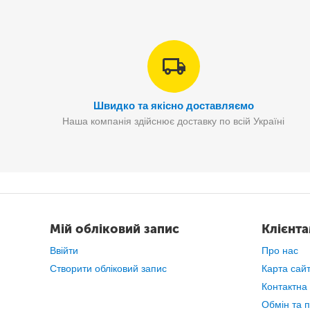
Швидко та якісно доставляємо
Наша компанія здійснює доставку по всій Україні
Мій обліковий запис
Клієнт
Лампу мож
Ввійти
Про нас
Для вертикального положення в 
Створити обліковий запис
Карта сай
Контактна
Обмін та 