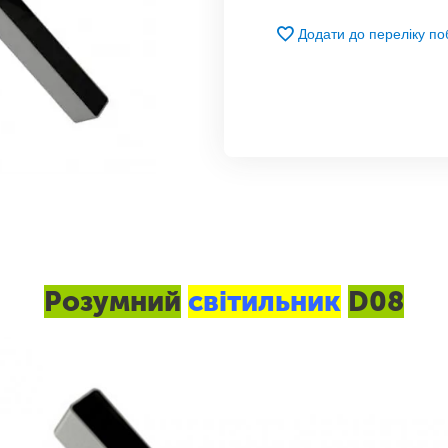
Додати до переліку п
Розумний
світильник
D08