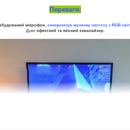
Переваги:
 вбудований мікрофон
,
синхронізує музичну частоту з RGB сві
Дуже
ефектний та якісний еквалайзер.