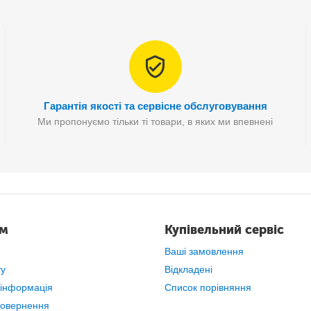
Гарантія якості та сервісне обслуговування
Ми пропонуємо тільки ті товари, в яких ми впевнені
ам
Купівельний сервіс
на використовувати
як у вертикальному, так і горизонтальному 
Ваші замовлення
наборі
йде спеціальна підставка
, яка міцно утримує лампу еквала
ту
Відкладені
 інформація
Список порівняння
повернення