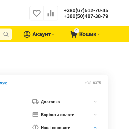
+380(67)512-70-45
+380(50)487-38-79
0
Акаунт
Кошик
дгук
КОД:
8375
Доставка
Варіанти оплати
Наші переваги