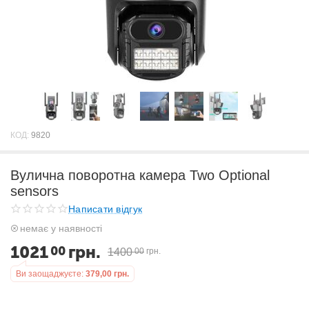
КОД:
9820
Вулична поворотна камера Two Optional
sensors
Написати відгук
немає у наявності
1021
грн.
00
1400
00
грн.
Ви заощаджуєте:
379,00
грн.