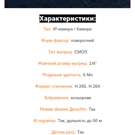
Характеристики:
Тип:
IP-камера / Камера
Форм-фактор:
поворотний
Тип матриці:
CMOS
Фізичний розмір матриці:
1/4”
Роздільна здатність:
6 Мп
Формат стиснення:
H.265, H.264
Зображення:
кольорове
Режим зйомки День/Ніч:
Так
ІК-підсвітка:
Так, дальність до 50 м
Датчик руху:
Так