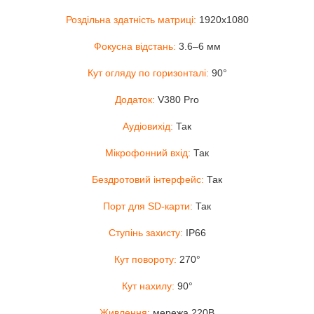
Роздільна здатність матриці:
1920x1080
Фокусна відстань:
3.6–6 мм
Кут огляду по горизонталі:
90°
Додаток:
V380 Pro
Аудіовихід:
Так
Мікрофонний вхід:
Так
Бездротовий інтерфейс:
Так
Порт для SD-карти:
Так
Ступінь захисту:
IP66
Кут повороту:
270°
Кут нахилу:
90°
Живлення:
мережа 220В