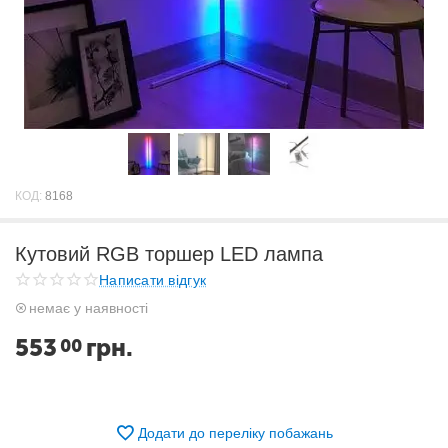
КОД:
8168
Кутовий RGB торшер LED лампа
Написати відгук
немає у наявності
553
грн.
00
Додати до переліку побажань