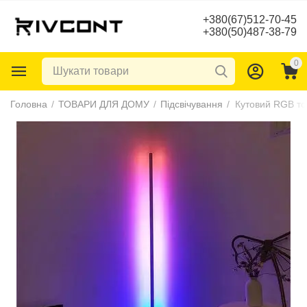
+380(67)512-70-45
+380(50)487-38-79
0
Головна
/
ТОВАРИ ДЛЯ ДОМУ
/
Підсвічування
/
Кутовий RGB т