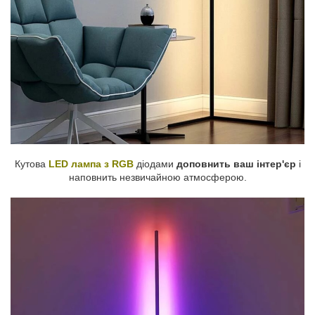
Кутова
LED лампа з RGB
діодами
доповнить ваш інтер'єр
і
наповнить незвичайною атмосферою.