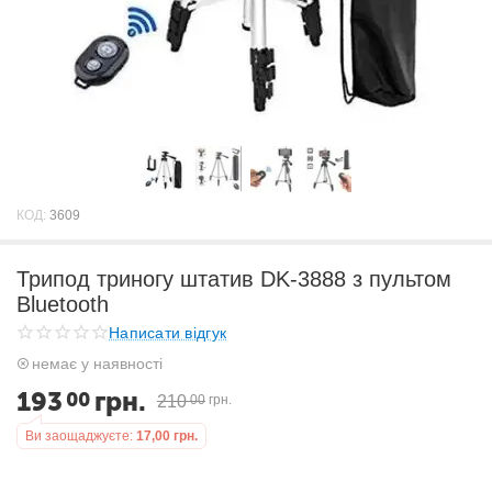
КОД:
3609
Трипод триногу штатив DK-3888 з пультом
Bluetooth
Написати відгук
немає у наявності
193
грн.
00
210
00
грн.
Ви заощаджуєте:
17,00
грн.