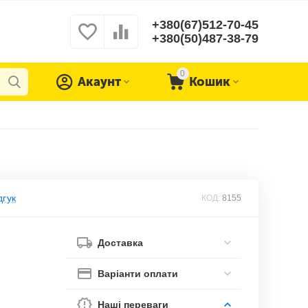
+380(67)512-70-45
+380(50)487-38-79
0
Акаунт
Кошик
дгук
КОД:
8155
Доставка
Варіанти оплати
Наші переваги