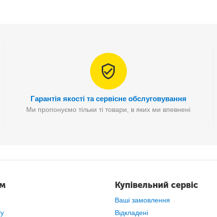
Гарантія якості та сервісне обслуговування
Ми пропонуємо тільки ті товари, в яких ми впевнені
утки
з тонким
металевим наконечником
, який при визначенні нап
ам
Купівельний сервіс
Ваші замовлення
ту
Відкладені