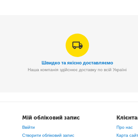
Швидко та якісно доставляємо
Наша компанія здійснює доставку по всій Україні
Прилад має форму
у вигляді викр
Мій обліковий запис
Клієнт
Ввійти
Про нас
Створити обліковий запис
Карта сай