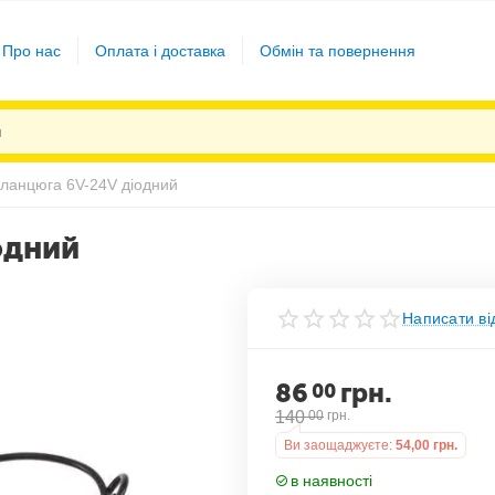
Про нас
Оплата і доставка
Обмін та повернення
 ланцюга 6V-24V діодний
одний
Написати ві
86
грн.
00
140
00
грн.
Ви заощаджуєте:
54,00
грн.
в наявності