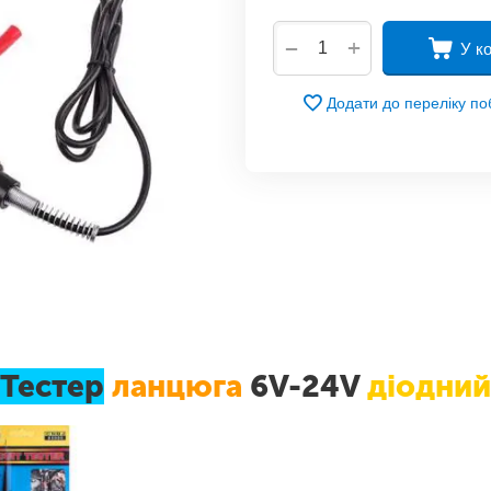
+
−
У к
Додати до переліку п
Тестер
ланцюга
6V-24V
діодний