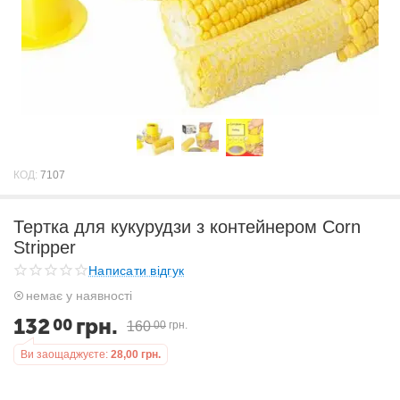
КОД:
7107
Тертка для кукурудзи з контейнером Corn
Stripper
Написати відгук
немає у наявності
132
грн.
00
160
00
грн.
Ви заощаджуєте:
28,00
грн.