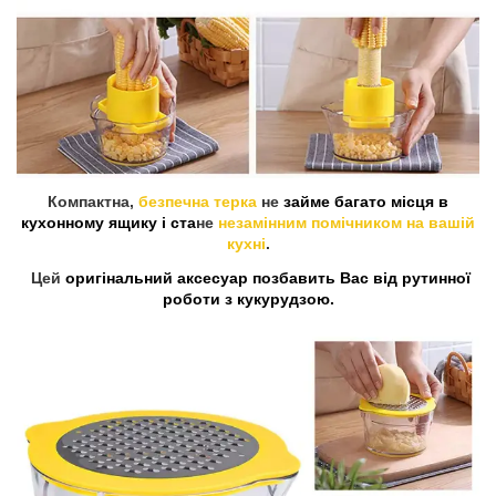
Компактна,
безпечна терка
не
займе багато місця в
кухонному ящику і ста
не
незамінним помічником на вашій
кухні
.
Цей
оригінальний аксесуар позбавить Вас від рутинної
роботи з кукурудзою.