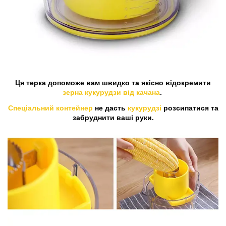
Ця терка допоможе вам швидко та якісно відокремити
зерна кукурудзи від качана
.
Спеціальний контейнер
не дасть
кукурудзі
розсипатися та
забруднити ваші руки.