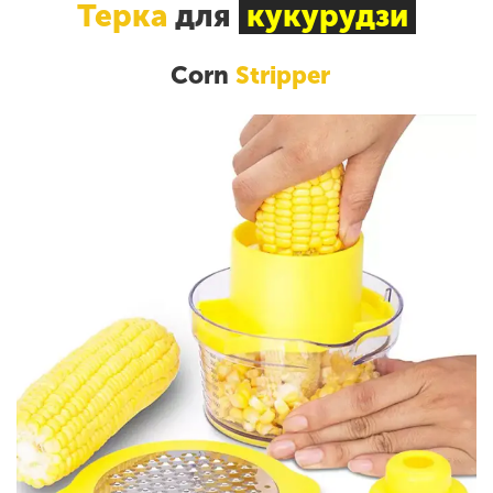
Терка
для
кукурудзи
Corn
Stripper