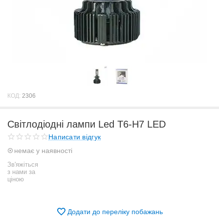
КОД:
2306
Світлодіодні лампи Led T6-H7 LED
Написати відгук
немає у наявності
Зв'яжіться
з нами за
ціною
Додати до переліку побажань