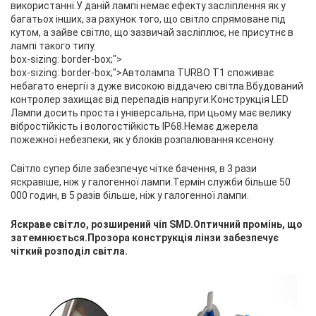
використанні.У даній лампі немає ефекту засліплення як у
багатьох інших, за рахунок того, що світло спрямоване під
кутом, а зайве світло, що зазвичай засліплює, не присутнє в
лампі такого типу.
box-sizing: border-box;">
box-sizing: border-box;">Автолампа TURBO T1 споживає
небагато енергії з дуже високою віддачею світла.Вбудований
контролер захищає від перепадів напруги.Конструкція LED
Лампи досить проста і універсальна, при цьому має велику
вібростійкість і вологостійкість IP68.Немає джерела
пожежної небезпеки, як у блоків розпалювання ксенону.
Світло супер біле забезпечує чітке бачення, в 3 рази
яскравіше, ніж у галогенної лампи.Термін служби більше 50
000 годин, в 5 разів більше, ніж у галогенної лампи.
Яскраве світло, розширений чіп SMD.Оптичний промінь, що
затемнюється.Прозора конструкція лінзи забезпечує
чіткий розподіл світла.