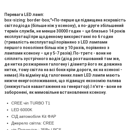
Перевага LED ламп:
box-sizing: border-box;">По-перше це підвищена яскравість
світлодіода (більше ніж у ксенону), а по-друге збільшений
термін служби, не менше 30000 годин – це близько 14 років
експлуатації при щоденному використанні по 6 годин
(тривалість експлуатації порівняно з LED лампами
першого покоління більш ніж у 10 разів, порівняно з
лампами ксенону – це у 5-7 разів).По-третє - вони не
сліплять зустрічного водія (діод розташований там же,
де нитка розжарення галогену і діаметр його як довжина
нитки, тому світла на всі боки крім дороги, як на ксеноні -
немає).На відміну від галогенних ламп LED лампи мають
нижче енергоспоживання, що підвищує економію палива
(знижується навантаження на генератор).
І п'яте - вони не
заборонені, як мимовільне встановлення ксенону.
CREE чіп TURBO T1
LED 6000K
СІД автомобіля Kit ФАР
Джерело світла: CREE
чіп Потужність: 35Вт / PCS