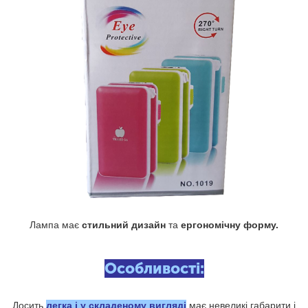
Лампа має
стильний дизайн
та
ергономічну форму.
Особливості:
Досить
легка і у складеному вигляді
має невеликі габарити і