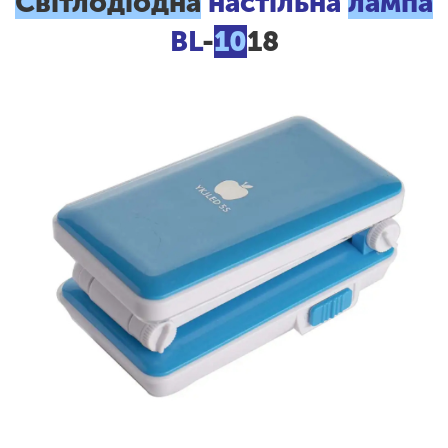
Світлодіодна
настільна
лампа
BL
-
10
18