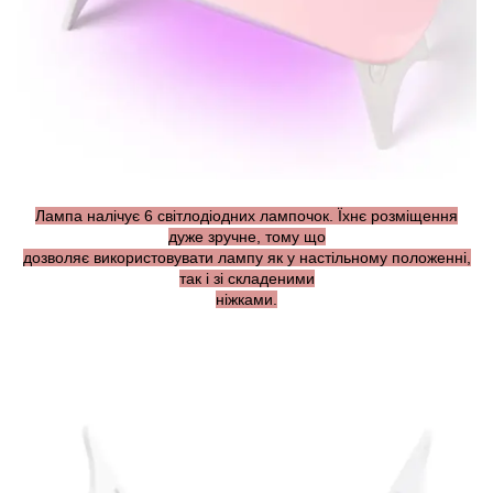
Лампа налічує 6 світлодіодних лампочок. Їхнє розміщення
дуже зручне, тому що
дозволяє використовувати лампу як у настільному положенні,
так і зі складеними
ніжками.