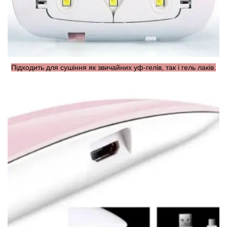
Підходить для сушіння як звичайних уф-гелів, так і гель лаків.