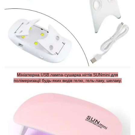
Мініатюрна USB лампа-сушарка нігтів SUNmini для
полімеризації будь-яких видів гелю, гель-лаку, шелаку.