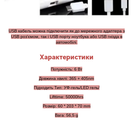
USB кабель можна підключити як до мережного адаптера з
USB роз'ємом, так і USB порту ноутбука або USB гнізда в
автомобілі.
Характеристики
Потужність: 6 Вт
Довжина хвилі: 365 + 405nm
Підходить Тип: УФ-гель/LED гель/
Lifttime: 50000hrs
Розмір: 60 * 203 * 70 mm
Вага: 56,5 g