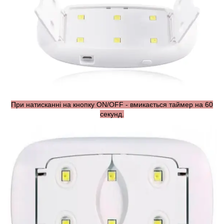
При натисканні на кнопку ON/OFF - вмикається таймер на 60
секунд.