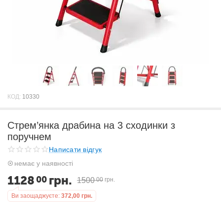
КОД:
10330
Стрем’янка драбина на 3 сходинки з
поручнем
Написати відгук
немає у наявності
1128
грн.
00
1500
00
грн.
Ви заощаджуєте:
372,00
грн.