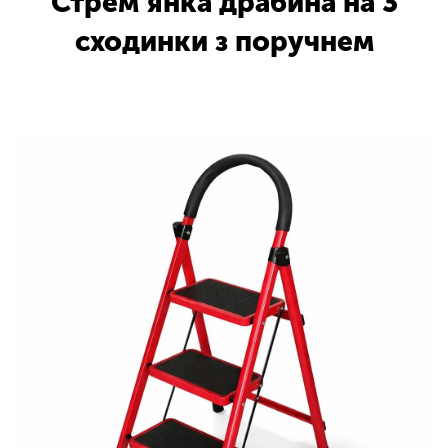
Стрем’янка драбина на 3
сходинки з поручнем