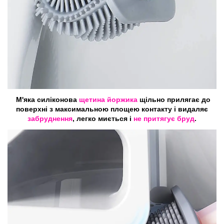
М'яка силіконова
щетина йоржика
щільно прилягає до
поверхні з максимальною площею контакту і видаляє
забруднення
, легко миється і
не притягує бруд
.