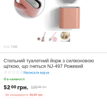
КОД:
7195
Стильний туалетний йорж з силіконовою
щіткою, що гнеться NJ-497 Рожевий
Написати відгук
в наявності
52
грн.
00
120
00
грн.
Ви заощаджуєте:
68,00
грн.