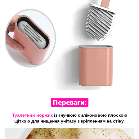
Переваги:
Туалетний йоржик
із гнучкою силіконовою плоскою
щіткою для чищення унітазу з кріпленням на стіну.