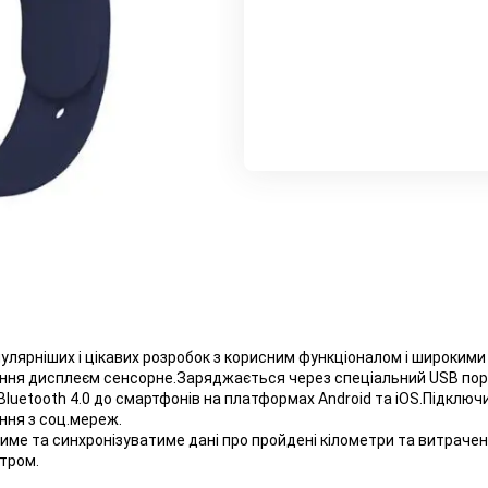
пулярніших і цікавих розробок з корисним функціоналом і широки
вання дисплеєм сенсорне.Заряджається через спеціальний USB порт
luetooth 4.0 до смартфонів на платформах Android та iOS.Підкл
ення з соц.мереж.
е та синхронізуватиме дані про пройдені кілометри та витрачені 
тром.