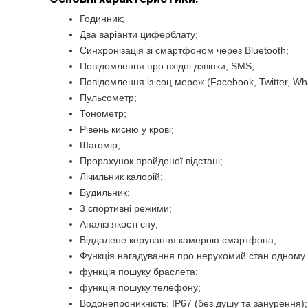
Годинник;
Два варіанти циферблату;
Синхронізація зі смартфоном через Bluetooth;
Повідомлення про вхідні дзвінки, SMS;
Повідомлення із соц.мереж (Facebook, Twitter, Wha
Пульсометр;
Тонометр;
Рівень кисню у крові;
Шагомір;
Прорахунок пройденої відстані;
Лічильник калорій;
Будильник;
3 спортивні режими;
Аналіз якості сну;
Віддалене керування камерою смартфона;
Функція нагадування про нерухомий стан одному м
функція пошуку браслета;
функція пошуку телефону;
Водонепроникність: IP67 (без душу та занурення);