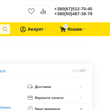
+380(67)512-70-45
+380(50)487-38-79
0
Акаунт
Кошик
дгук
КОД:
6887
Доставка
Варіанти оплати
обажань
Наші переваги