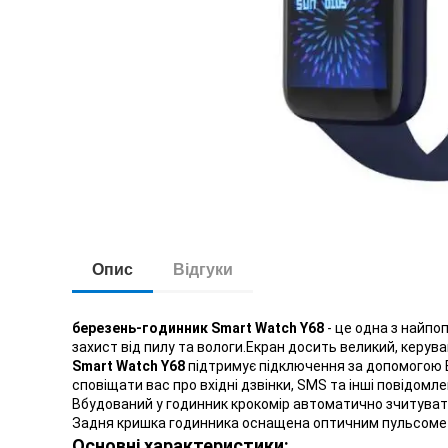
Опис
Відгуки
березень-годинник Smart Watch Y68
- це одна з найпо
захист від пилу та вологи.Екран досить великий, керу
Smart Watch Y68
підтримує підключення за допомогою B
сповіщати вас про вхідні дзвінки, SMS та інші повідомл
Вбудований у годинник крокомір автоматично зчитуватим
Задня кришка годинника оснащена оптичним пульсоме
Основні характеристики: