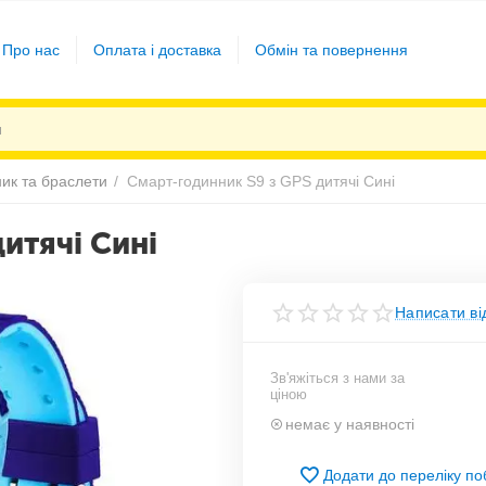
Про нас
Оплата і доставка
Обмін та повернення
ик та браслети
/
Смарт-годинник S9 з GPS дитячі Сині
итячі Сині
Написати ві
Зв'яжіться з нами за
ціною
немає у наявності
Додати до переліку п