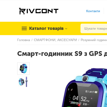
Контакти
Каталог товарів
Головна
/
СМАРТФОНИ, АКСЕСУАРИ
/
Розумний годинн
Смарт-годинник S9 з GPS д