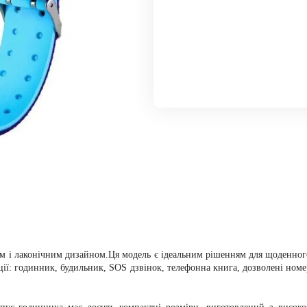
им і лаконічним дизайном.Ця модель є ідеальним рішенням для щоденног
кції: годинник, будильник, SOS дзвінок, телефонна книга, дозволені номер