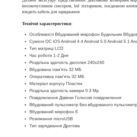
Дизайн аксесуару представлений декількома кольорами.Ко
високочутливим сенсором, led ліхтариком, поєднаною кнопк
входить кабель для заряджання.
Технічні характеристики:
Особливості Вбудований мікрофон Будильник Вбудов
Сумісні ОС iOS Android 4.4 Android 5.0 Android 5.1 And
Тип матриці LCD
Час роботи 1-2 Дня
Роздільна здатність дисплея 240x240
Вбудована пам'ять 32 МБ
Оперативна пам'ять 32 МБ
Матеріал корпусу Пластик
Роздільна здатність камери 0.3 Мр
Повідомлення Дзвінки Голосові повідомлення
Вбудований пульсометр Без вбудованого пульсомет
Вбудований мікрофон Є
Рознімання microUSB
Тип заряджання Дротова