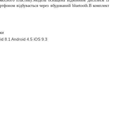
якісного пластику.Модель оснащена відмінним дисплеєм із
тфоном відбувається через вбудований bluetooth.В комплект
ки
id 8.1 Android 4.5 iOS 9.3