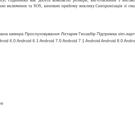
рпус годинника має досить компактні розміри, виготовлений з високо
ою включення та SOS, кнопкою прийому виклику.Синхронізація зі смар
ана камера Прослуховування Ліхтарик Геозабір Підтримка sim-карт
roid 6.0 Android 6.1 Android 7.0 Android 7.1 Android Android 8.0 Andro
ра