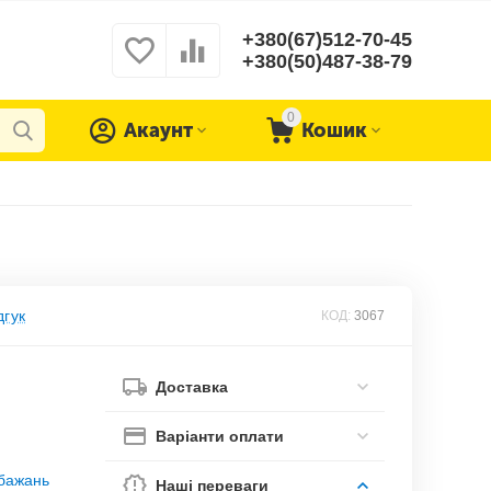
+380(67)512-70-45
+380(50)487-38-79
0
Акаунт
Кошик
дгук
КОД:
3067
Доставка
Варіанти оплати
обажань
Наші переваги