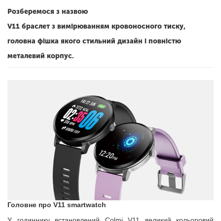
Розберемося з назвою
V11 браслет з вимірюванням кровоносного тиску,
головна фішка якого стильний дизайн і повністю
металевий корпус.
Головне про V11 smartwatch
У годиннику встановлений Colmi V11 великий кольоровий