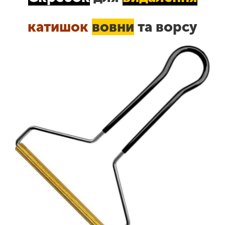
катишок
вовни
та ворсу