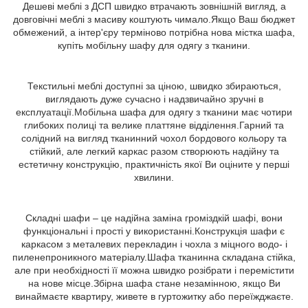
Дешеві меблі з ДСП швидко втрачають зовнішній вигляд, а
довговічні меблі з масиву коштують чимало.Якщо Ваш бюджет
обмежений, а інтер'єру терміново потрібна нова містка шафа,
купіть мобільну шафу для одягу з тканини.
Текстильні меблі доступні за ціною, швидко збираються,
виглядають дуже сучасно і надзвичайно зручні в
експлуатації.Мобільна шафа для одягу з тканини має чотири
глибоких полиці та велике платтяне відділення.Гарний та
солідний на вигляд тканинний чохол бордового кольору та
стійкий, але легкий каркас разом створюють надійну та
естетичну конструкцію, практичність якої Ви оціните у перші
хвилини.
Складні шафи – це надійна заміна громіздкій шафі, вони
функціональні і прості у використанні.Конструкція шафи є
каркасом з металевих перекладин і чохла з міцного водо- і
пиленепроникного матеріалу.Шафа тканинна складана стійка,
але при необхідності її можна швидко розібрати і перемістити
на нове місце.Збірна шафа стане незамінною, якщо Ви
винаймаєте квартиру, живете в гуртожитку або переїжджаєте.