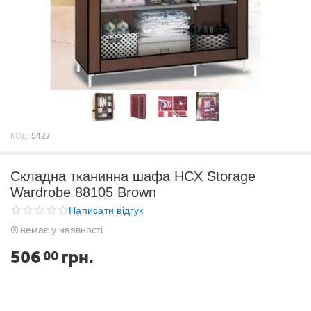
КОД:
5427
Складна тканинна шафа HCX Storage
Wardrobe 88105 Brown
Написати відгук
немає у наявності
506
грн.
00