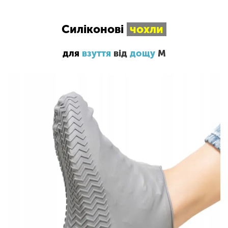
Силіконові
чохли
для
взуття
від
дощу
М