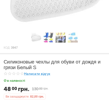
КОД:
3947
Силиконовые чехлы для обуви от дождя и
грязи Белый S
Написати відгук
в наявності
48
грн.
00
130
00
грн.
Ви заощаджуєте:
82,00
грн.