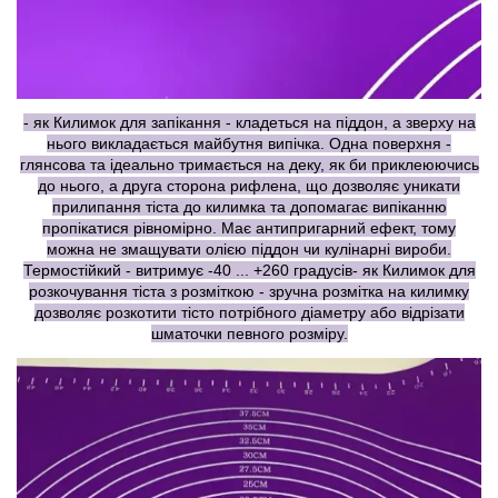
- як Килимок для запікання - кладеться на піддон, а зверху на
нього викладається майбутня випічка. Одна поверхня -
глянсова та ідеально тримається на деку, як би приклеюючись
до нього, а друга сторона рифлена, що дозволяє уникати
прилипання тіста до килимка та допомагає випіканню
пропікатися рівномірно. Має антипригарний ефект, тому
можна не змащувати олією піддон чи кулінарні вироби.
Термостійкий - витримує -40 ... +260 градусів- як Килимок для
розкочування тіста з розміткою - зручна розмітка на килимку
дозволяє розкотити тісто потрібного діаметру або відрізати
шматочки певного розміру.