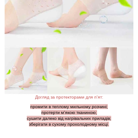
Догляд за протекторами для п'ят:
промити в теплому мильному розчині;
протерти м'якою тканиною;
сушити далеко від нагрівальних приладів;
зберігати в сухому прохолодному місці.