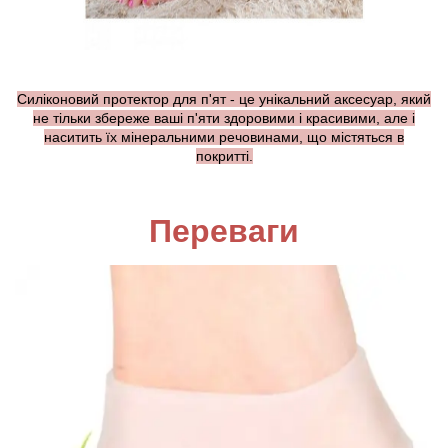
Силіконовий протектор для п'ят - це унікальний аксесуар, який
не тільки збереже ваші п'яти здоровими і красивими, але і
наситить їх мінеральними речовинами, що містяться в
покритті.
Переваги