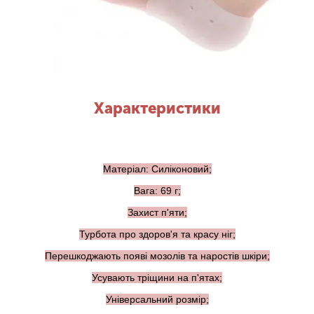
Характеристики
Матеріал: Силіконовий;
Вага: 69 г;
Захист п'яти;
Турбота про здоров'я та красу ніг;
Перешкоджають появі мозолів та наростів шкіри;
Усувають тріщини на п'ятах;
Універсальний розмір;