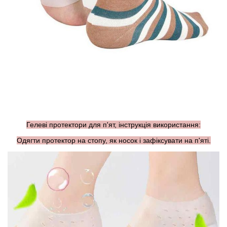
Гелеві протектори для п'ят, інструкція використання:
Одягти протектор на стопу, як носок і зафіксувати на п'яті.