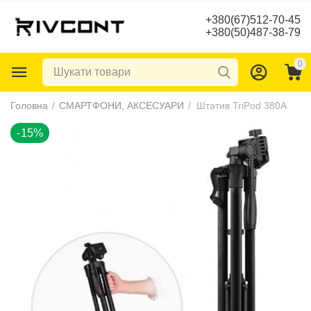
+380(67)512-70-45
+380(50)487-38-79
0
-15%
Головна
/
СМАРТФОНИ, АКСЕСУАРИ
/
Штатив TriPod 380A