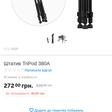
КОД:
9325
Штатив TriPod 380A
Написати відгук
немає у наявності
272
грн.
00
320
00
грн.
Ви заощаджуєте:
48,00
грн.
Додати до переліку побажань