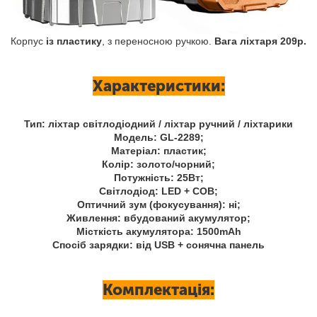
Корпус
із пластику
, з переносною ручкою.
Вага ліхтаря 209р.
Характеристики:
Тип: ліхтар світлодіодний / ліхтар ручний / ліхтарики
Модель: GL-2289;
Матеріал: пластик;
Колір: золото/чорний;
Потужність: 25Вт;
Світлодіод: LED + COB;
Оптичний зум (фокусування): ні;
Живлення: вбудований акумулятор;
Місткість акумулятора: 1500mAh
Спосіб зарядки: від USB + сонячна панель
Комплектація: