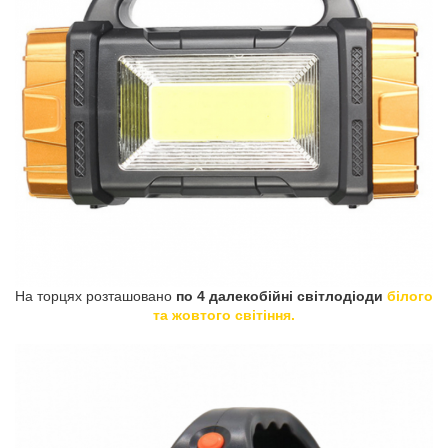
На торцях розташовано
по 4 далекобійні світлодіоди
білого
та жовтого світіння.