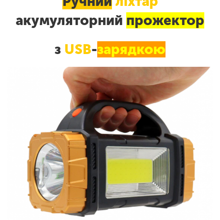
Ручний
ліхтар
акумуляторний
прожектор
з
USB
-
зарядкою