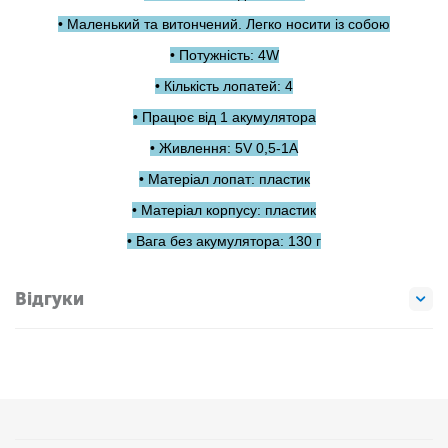
• Маленький та витончений. Легко носити із собою
• Потужність: 4W
• Кількість лопатей: 4
• Працює від 1 акумулятора
• Живлення: 5V 0,5-1А
• Матеріал лопат: пластик
• Матеріал корпусу: пластик
• Вага без акумулятора: 130 г
Відгуки