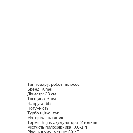
Тип товару: робот пилосос
Бренд: Ximei
Діаметр: 23 см
Товщина: 6 см
Чудова новина для домогосподарок! Як буває шкода ч
Напруга: 6В
прогулянку.Робот пилосос Ximei smart robot 14+Ми 
Потужність:
Турбо щітка: так
Матеріал: пластик
Термін hf,jns акумулятора: 2 години
Роб
Місткість пилозбірника: 0,6-1 л
Все, що потрібно для початку роботи, це включити інте
Рівень шуму: менше 50 дБ