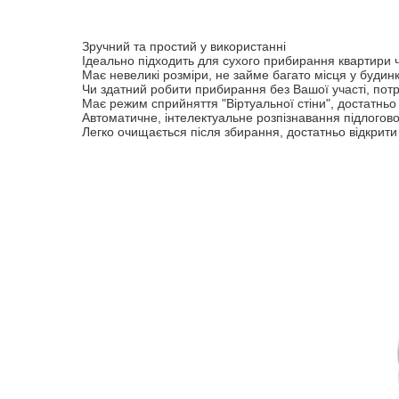
Робот-пилосос здатний проводити прибирання будинк
автоматично підлашт
Ная
Зручний та простий у використанні
Ідеально підходить для сухого прибирання квартири 
Достатньо поставит
Має невеликі розміри, не займе багато місця у будинк
Єдине
Чи здатний робити прибирання без Вашої участі, пот
Має режим сприйняття "Віртуальної стіни", достатньо
Автоматичне, інтелектуальне розпізнавання підлогово
Легко очищається після збирання, достатньо відкрити