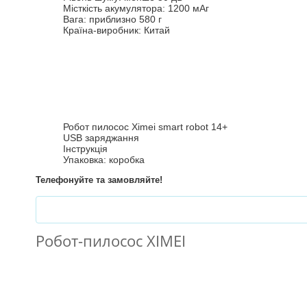
Місткість акумулятора: 1200 мАг
Вага: приблизно 580 г
Країна-виробник: Китай
Ная
Достатньо поставит
Єдине
Робот пилосос Ximei smart robot 14+
USB заряджання
Інструкція
Упаковка: коробка
Телефонуйте та замовляйте!
Робот-пилосос XIMEI