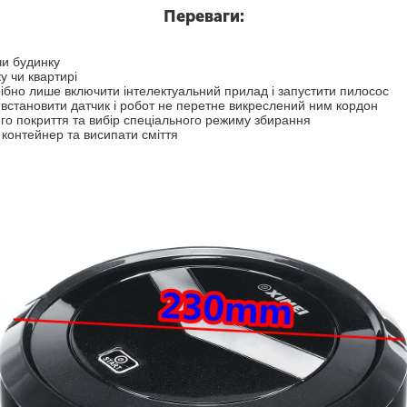
у без Вашої допомоги. Все, що потрібно для початку роботи, це в
Переваги:
овується під будь-яке покриття для підлоги, будь то кахельна плитк
вність «Віртуальної стіни» допоможе зробити прибирання безпечні
чи будинку
и датчик у потрібному місці і пилосос не перетне межу приміщенн
у чи квартирі
, що Вам потрібно зробити, це висипати сміття з контейнера-пилу з
рібно лише включити інтелектуальний прилад і запустити пилосос
 встановити датчик і робот не перетне викреслений ним кордон
го покриття та вибір спеціального режиму збирання
 контейнер та висипати сміття