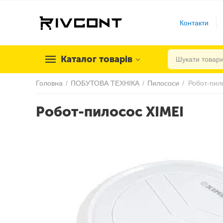
Контакти
Каталог товарів
Головна
/
ПОБУТОВА ТЕХНІКА
/
Пилососи
/
Робот-пил
Робот-пилосос XIMEI