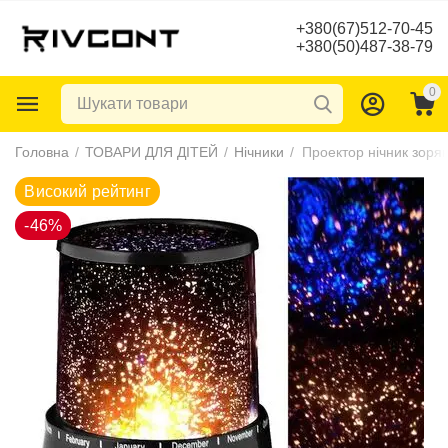
+380(67)512-70-45
+380(50)487-38-79
0
Високий рейтинг
Головна
/
ТОВАРИ ДЛЯ ДІТЕЙ
/
Нічники
/
-46%