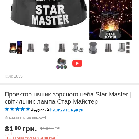
КОД:
1635
Проектор нічник зоряного неба Star Master |
світильник лампа Стар Майстер
Відгуки: 2
Написати відгук
немає у наявності
81
грн.
00
150
00
грн.
Ви заощаджуєте:
69,00
грн.