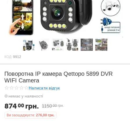
КОД:
9912
Поворотна IP камера Qettopo 5899 DVR
WIFI Camera
Написати відгук
немає у наявності
874
грн.
00
1150
00
грн.
Ви заощаджуєте:
276,00
грн.