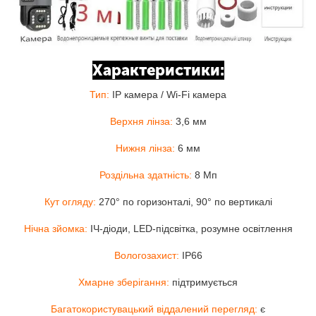
Характеристики:
Тип:
IP камера / Wi-Fi камера
Верхня лінза:
3,6 мм
Нижня лінза:
6 мм
Роздільна здатність:
8 Мп
Кут огляду:
270° по горизонталі, 90° по вертикалі
Нічна зйомка:
ІЧ-діоди, LED-підсвітка, розумне освітлення
Вологозахист:
IP66
Хмарне зберігання:
підтримується
Багатокористувацький віддалений перегляд:
є