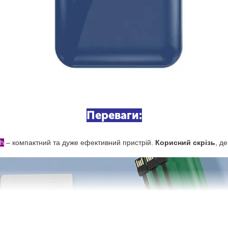
Переваги:
h
– компактний та дуже ефективний пристрій.
Корисний скрізь
, д