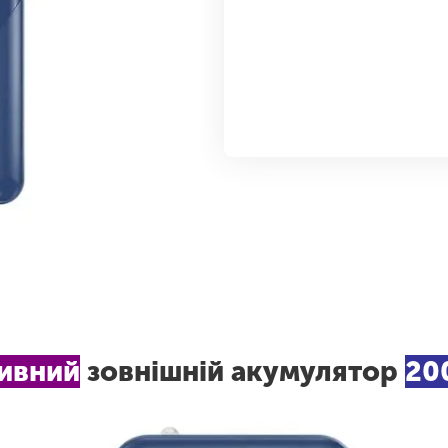
ивний
зовнішній
акумулятор
20