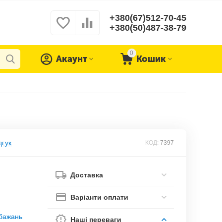
+380(67)512-70-45
+380(50)487-38-79
0
Акаунт
Кошик
дгук
КОД:
7397
Доставка
Варіанти оплати
обажань
Наші переваги