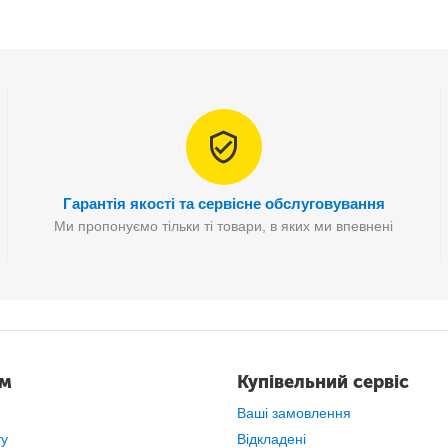
Гарантія якості та сервісне обслуговування
Ми пропонуємо тільки ті товари, в яких ми впевнені
ам
Купівельний сервіс
ьома USB входами
, завдяки яким можна заряджати
до трьох прист
Ваші замовлення
ту
Відкладені