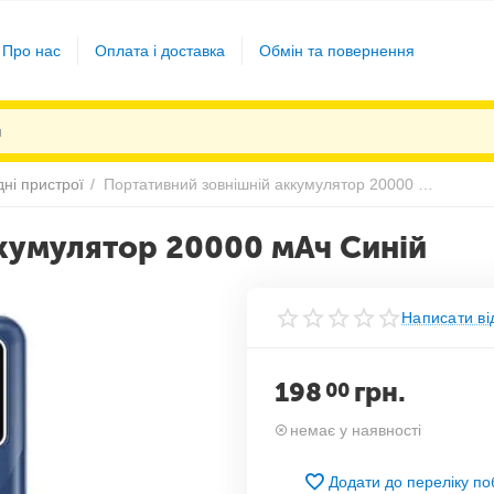
Про нас
Оплата і доставка
Обмін та повернення
дні пристрої
/
Портативний зовнішній аккумулятор 20000 мАч Синій
кумулятор 20000 мАч Синій
Написати ві
198
грн.
00
немає у наявності
Додати до переліку п