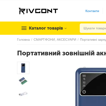
Контакти
Каталог товарів
Головна
/
СМАРТФОНИ, АКСЕСУАРИ
/
Портативні заря
Портативний зовнішній ак