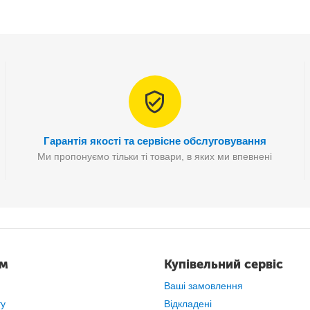
одяного охолодження
, що працює
за принципом вентиляції та 
Гарантія якості та сервісне обслуговування
Ми пропонуємо тільки ті товари, в яких ми впевнені
ам
Купівельний сервіс
Ваші замовлення
ту
Відкладені