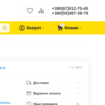
+380(67)512-70-45
+380(50)487-38-79
0
Акаунт
Кошик
дгук
КОД:
9014
Доставка
Варіанти оплати
обажань
Наші переваги