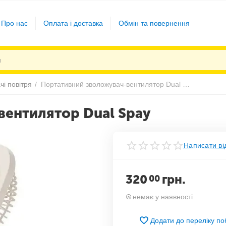
Про нас
Оплата і доставка
Обмін та повернення
чі повітря
/
Портативний зволожувач-вентилятор Dual Spay
вентилятор Dual Spay
Написати ві
320
грн.
00
немає у наявності
Додати до переліку п