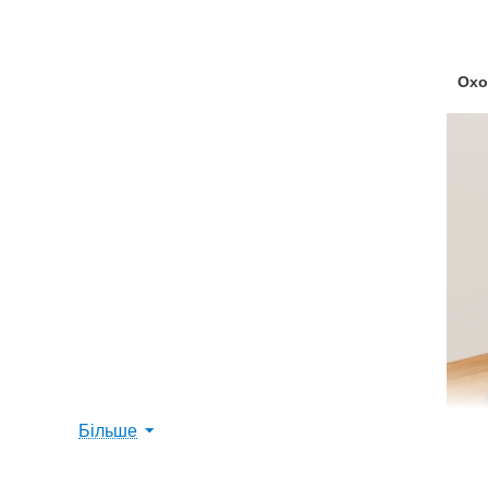
Охо
Більше