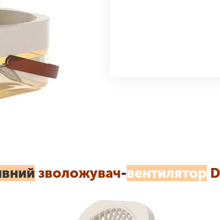
ивний
зволожувач
-
вентилятор
D