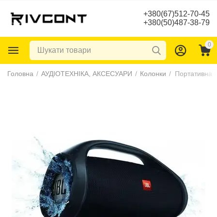
+380(67)512-70-45
+380(50)487-38-79
0
Головна
/
АУДІОТЕХНІКА, АКСЕСУАРИ
/
Колонки
/
Портативна 