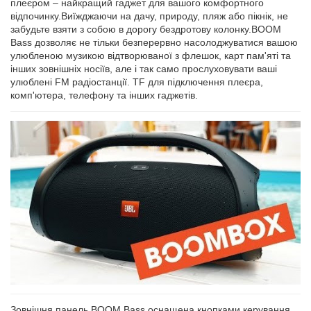
плеєром – найкращий гаджет для вашого комфортного
відпочинку.Виїжджаючи на дачу, природу, пляж або пікнік, не
забудьте взяти з собою в дорогу бездротову колонку.BOOM
Bass дозволяє не тільки безперервно насолоджуватися вашою
улюбленою музикою відтворюваної з флешок, карт пам'яті та
інших зовнішніх носіїв, але і так само прослуховувати ваші
улюблені FM радіостанції. TF для підключення плеєра,
комп'ютера, телефону та інших гаджетів.
Зовнішня панель BOOM Bass оснащена кнопками керування