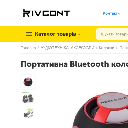
Контакти
Каталог товарів
Головна
/
АУДІОТЕХНІКА, АКСЕСУАРИ
/
Колонки
/
Портативна Bluetooth кол