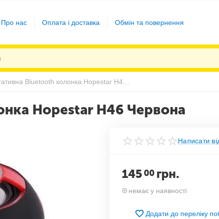
Про нас
Оплата і доставка
Обмін та повернення
Портативна Bluetooth колонка Hopestar H46 Червона
онка Hopestar H46 Червона
Написати ві
145
грн.
00
немає у наявності
Додати до переліку п