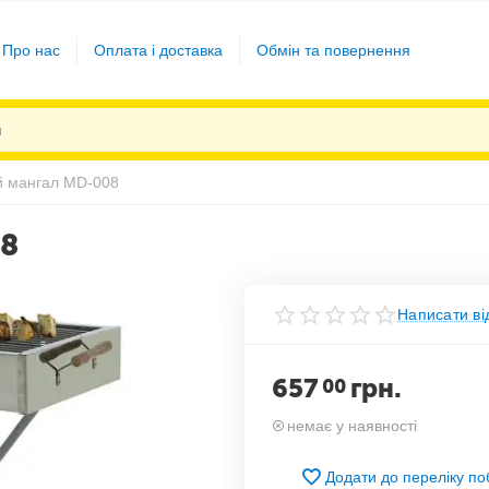
Про нас
Оплата і доставка
Обмін та повернення
 мангал MD-008
08
Написати ві
657
грн.
00
немає у наявності
Додати до переліку п