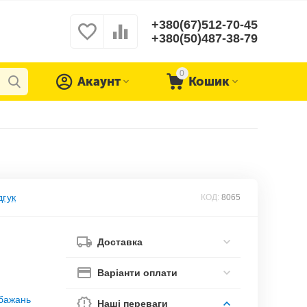
+380(67)512-70-45
+380(50)487-38-79
0
Акаунт
Кошик
дгук
КОД:
8065
Доставка
Варіанти оплати
обажань
Наші переваги