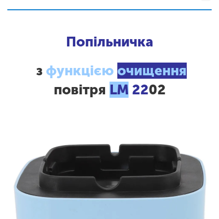
Попільничка
з
функцією
очищення
повітря
LM
22
02