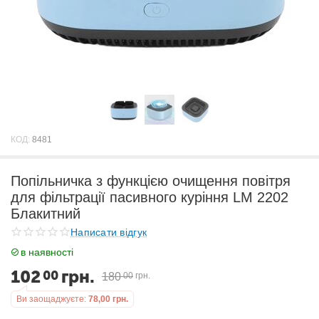
КОД:
8481
Попільничка з функцією очищення повітря
для фільтрації пасивного куріння LM 2202
Блакитний
Написати відгук
в наявності
102
грн.
00
180
00
грн.
Ви заощаджуєте:
78,00
грн.