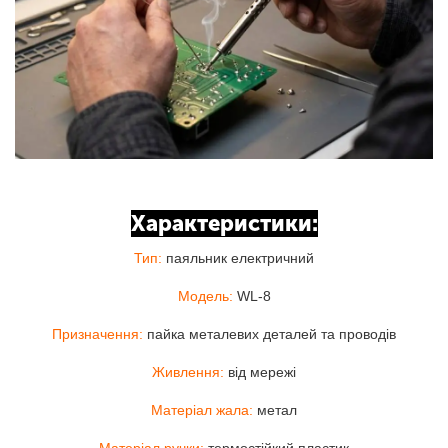
Характеристики:
Тип:
паяльник електричний
Модель:
WL-8
Призначення:
пайка металевих деталей та проводів
Живлення:
від мережі
Матеріал жала:
метал
Матеріал ручки:
термостійкий пластик