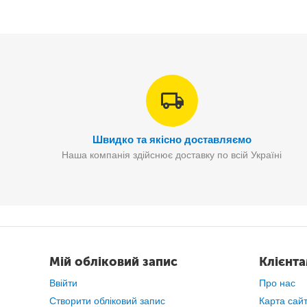
Насадка-щітка для видалення ворсу
Шнур завдовжки до 1.9 м
Електроживлення 220-240 В, 50/60 Гц.
Комплектація:
Швидко та якісно доставляємо
відпарювач для одягу та штор;
Наша компанія здійснює доставку по всій Україні
насадка;
мірна склянка для води;
Інструкція.
Ві
Мій обліковий запис
Клієнт
Ввійти
Про нас
Створити обліковий запис
Карта сай