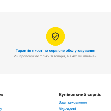
Гарантія якості та сервісне обслуговування
Ми пропонуємо тільки ті товари, в яких ми впевнені
дпарювач ручний Rainberg RB-6316 25
ам
Купівельний сервіс
Ваші замовлення
ту
Відкладені