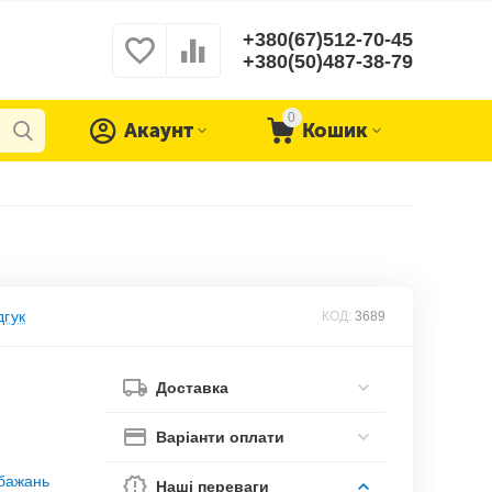
+380(67)512-70-45
+380(50)487-38-79
0
Акаунт
Кошик
дгук
КОД:
3689
Доставка
Варіанти оплати
обажань
Наші переваги