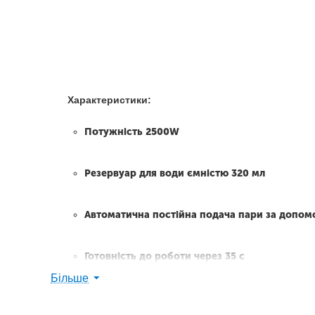
Характеристики:
Потужність 2500W
Резервуар для води ємністю 320 мл
Автоматична постійна подача пари за допом
Готовність до роботи через 35 с
Більше
Постійна подача пари до 20 г/хв.