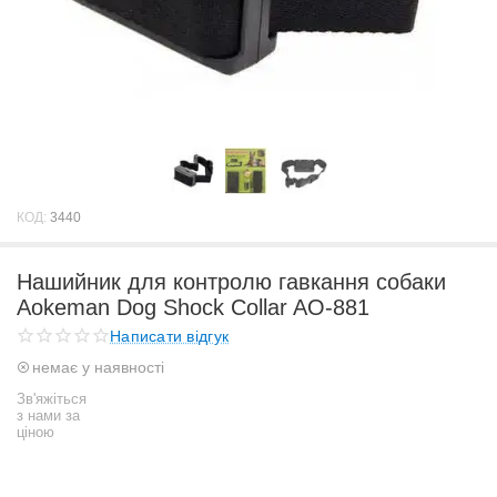
КОД:
3440
Нашийник для контролю гавкання собаки
Aokeman Dog Shock Collar AO-881
Написати відгук
немає у наявності
Зв'яжіться
з нами за
ціною