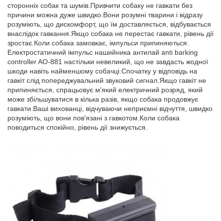
сторонніх собак та шумів.Привчити собаку не гавкати без
причини можна дуже швидко.Вони розумні тварини і відразу
розуміють, що дискомфорт, що їм доставляється, відбувається
внаслідок гавкання.Якщо собака не перестає гавкати, рівень дії
зростає.Коли собака замовкає, імпульси припиняються.
Електростатичний імпульс нашийника антилай anti barking
controller AO-881 настільки невеликий, що не завдасть жодної
шкоди навіть найменшому собачці.Спочатку у відповідь на
гавкіт слід попереджувальний звуковий сигнал.Якщо гавкіт не
припиняється, спрацьовує м'який електричний розряд, який
може збільшуватися в кілька разів, якщо собака продовжує
гавкати.Ваші вихованці, відчуваючи неприємні відчуття, швидко
розуміють, що вони пов'язані з гавкотом.Коли собака
поводиться спокійно, рівень дії знижується.