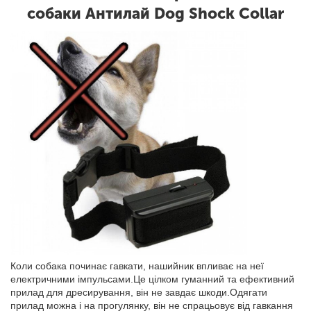
собаки Антилай Dog Shock Collar
Коли собака починає гавкати, нашийник впливає на неї
електричними імпульсами.Це цілком гуманний та ефективний
прилад для дресирування, він не завдає шкоди.Одягати
прилад можна і на прогулянку, він не спрацьовує від гавкання