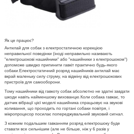
Як це працює?
Антилай для собак з електростатичною корекцією
неправильної поведінки (іноді неправильно називають
"електрошокові нашийники" або "нашийники з електрошоком")
допоможе швидко припинити гавкіт практично будь-якого
собаки.Електростатичний розряд нашийників антилай має
вкрай маленьку силу струму, на відміну від електрошокових
пристроїв для самооборони.
Тому нашийники від гавкоту собак абсолютно не здатні завдати
шкоди навіть найменшому вихованцю.Коли собака гавкає, то
датчик вібрації цієї моделі нашийника спрацьовує на звукові
коливання, що проходить по гортані собаки повітря, і
мікропроцесор посилає попереджувальний звуковий сигнал.
З кожним подальшим гавканням розряд електрошоку буде
ставати все сильнішим (але не більше, ніж у 6 разів у