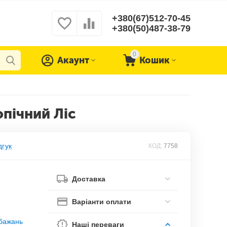
+380(67)512-70-45
+380(50)487-38-79
0
Акаунт
Кошик
опічний Ліс
дгук
КОД:
7758
Доставка
Варіанти оплати
обажань
Наші переваги