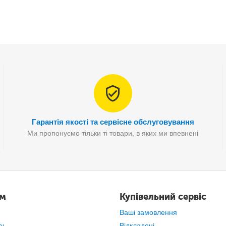
Гарантія якості та сервісне обслуговування
Ми пропонуємо тільки ті товари, в яких ми впевнені
а з високоякісного та міцного матеріалу
, що забезпечує їй довго
ам
Купівельний сервіс
Ваші замовлення
ту
Відкладені