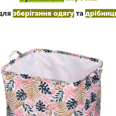
для
зберігання одягу
та
дрібниц