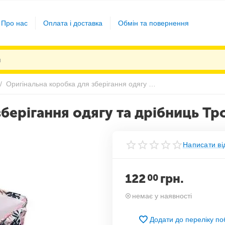
Про нас
Оплата і доставка
Обмін та повернення
/
Оригінальна коробка для зберігання одягу та дрібниць Тропічний Ліс
берігання одягу та дрібниць Тр
Написати ві
122
грн.
00
немає у наявності
Додати до переліку п