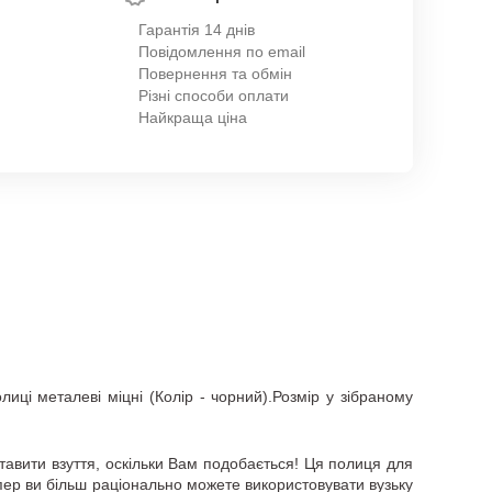
Гарантія 14 днів
Повідомлення по email
Повернення та обмін
Різні способи оплати
Найкраща ціна
иці металеві міцні (Колір - чорний).Розмір у зібраному
ставити взуття, оскільки Вам подобається! Ця полиця для
епер ви більш раціонально можете використовувати вузьку