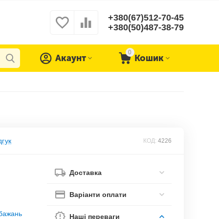
+380(67)512-70-45
+380(50)487-38-79
0
Акаунт
Кошик
дгук
КОД:
4226
Доставка
Варіанти оплати
обажань
Наші переваги