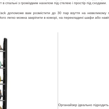
т в спальні з громіздким нахилом під стелею і простір під сходами.
ack допоможе вам розмістити до 30 пар взуття на невеликому про
ого легко можна закріпити в коморі, на перекладині шафи або навіт
Органайзер ідеально підходить 