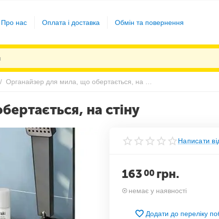
Про нас
Оплата і доставка
Обмін та повернення
/
Органайзер для мила, що обертається, на стіну
бертається, на стіну
Написати ві
163
грн.
00
немає у наявності
Додати до переліку п