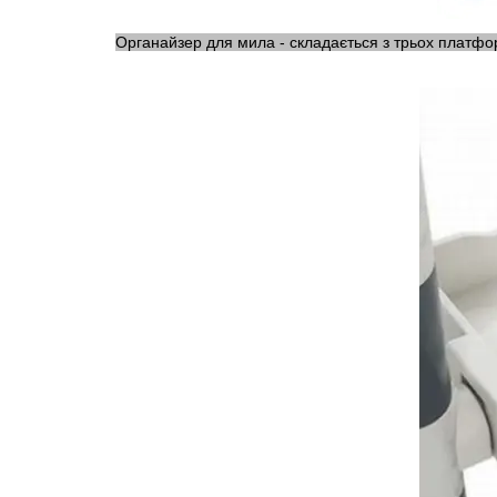
Органайзер для мила - складається з трьох платфо