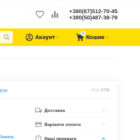
+380(67)512-70-45
+380(50)487-38-79
0
Акаунт
Кошик
дгук
КОД:
6758
Доставка
Варіанти оплати
обажань
Наші переваги