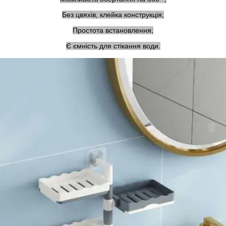
Без цвяхів, клейка конструкція;
Простота встановлення;
Є ємність для стікання води.