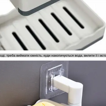
ноді, треба виймати ємність, куди накопичується вода, вилити її і вст