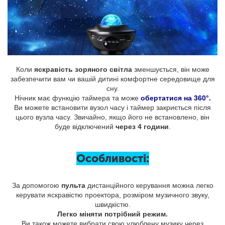
Коли
яскравість зоряного світла
зменшується, він може
забезпечити вам чи вашій дитині комфортне середовище для
сну.
Нічник має функцію таймера та може
обертатися на 360°.
Ви можете встановити вузол часу і таймер закриється після
цього вузла часу. Звичайно, якщо його не встановлено, він
буде відключений
через 4 години
.
Особливості:
За допомогою
пульта
дистанційного керування можна легко
керувати яскравістю проектора, розміром музичного звуку,
швидкістю.
Легко міняти потрібний режим.
Ви також можете вибрати свою улюблену музику через