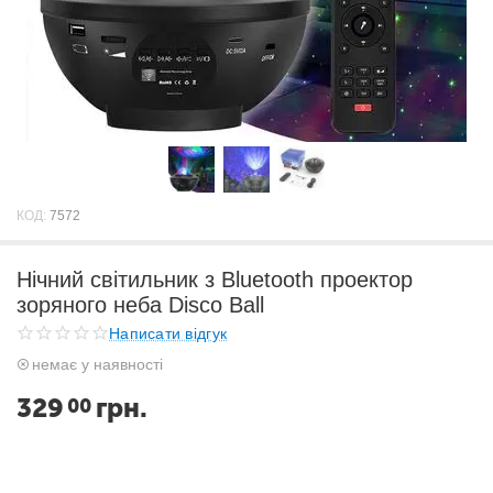
КОД:
7572
Нічний світильник з Bluetooth проектор
зоряного неба Disco Ball
Написати відгук
немає у наявності
329
грн.
00