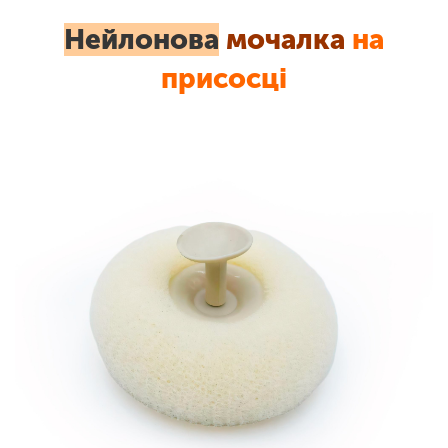
Нейлонова
мочалка
на
присосці