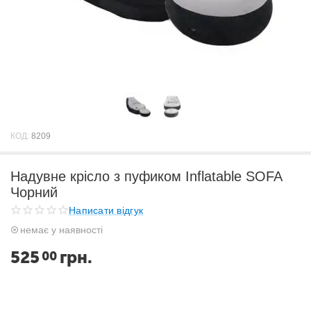
КОД:
8209
Надувне крісло з пуфиком Inflatable SOFA
Чорний
Написати відгук
немає у наявності
525
грн.
00