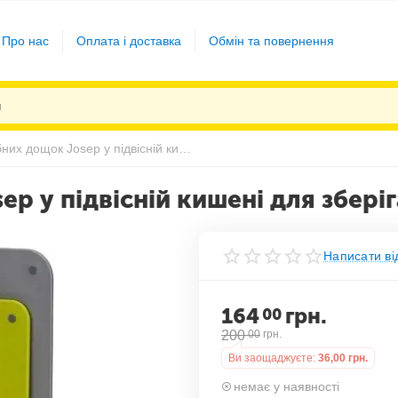
Про нас
Оплата і доставка
Обмін та повернення
Набір обробних дощок Josep у підвісній кишені для зберігання
p у підвісній кишені для збері
Написати ві
164
грн.
00
200
00
грн.
Ви заощаджуєте:
36,00
грн.
немає у наявності