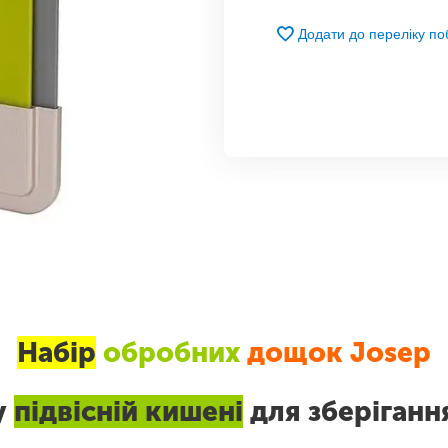
Додати до переліку п
Набір
обробних
дощок Josep
у
підвісній кишені
для зберіганн