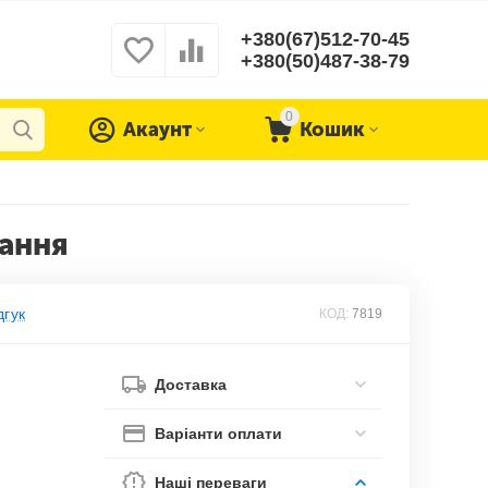
+380(67)512-70-45
+380(50)487-38-79
0
Акаунт
Кошик
гання
дгук
КОД:
7819
Доставка
Варіанти оплати
Наші переваги