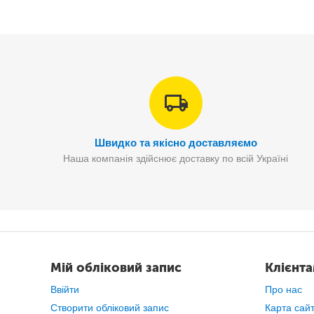
Сітка у верхній частині чохлів призначена для ле
підійдуть для білизн
Швидко та якісно доставляємо
Наша компанія здійснює доставку по всій Україні
Мій обліковий запис
Клієнт
Ввійти
Про нас
Створити обліковий запис
Карта сай