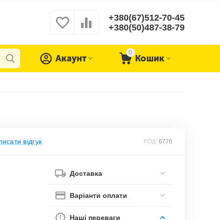
+380(67)512-70-45
+380(50)487-38-79
0
Акаунт
Кошик
исати відгук
КОД:
6776
Доставка
Варіанти оплати
Наші переваги