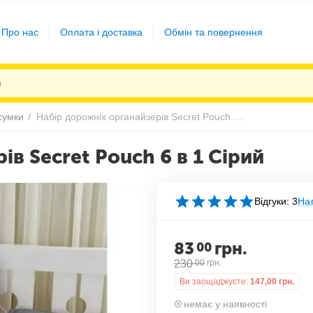
Про нас
Оплата і доставка
Обмін та повернення
сумки
/
Набір дорожніх органайзерів Secret Pouch 6 в 1 Сірий
ів Secret Pouch 6 в 1 Сірий
Відгуки: 3
Нап
83
грн.
00
230
00
грн.
Ви заощаджуєте:
147,00
грн.
немає у наявності