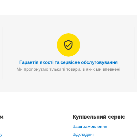
гкої ідентифікації вмісту та вентиляції. Вони легкі і вміщуют
и, одягу та взуття. А маленькі для предметів гігієни, ліків, кос
Гарантія якості та сервісне обслуговування
Ми пропонуємо тільки ті товари, в яких ми впевнені
ам
Купівельний сервіс
Ваші замовлення
ту
Відкладені