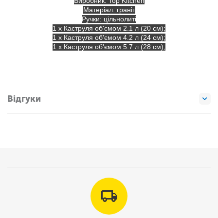
Виробник: Top Kitchen
Матеріал: граніт
Ручки: цільнолиті
1 x Каструля об'ємом 2.1 л (20 см);
1 x Каструля об'ємом 4.2 л (24 см);
1 x Каструля об'ємом 5.7 л (28 см);
Відгуки