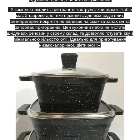
У комплект входить три гранітні каструлі з кришками. Набір
має 3-шарове дно, яке підходить для всіх видів плит,
антипригарне покриття не впливає на смак та запах їжі та
запобігає пригоранню. Цей кухонний набір не містить
шкідливих речовин у своєму складі та дозволяє готувати їжу з
мінімальною кількістю олії. Ідеально для приготування
низькокалорійної, дієтичної їжі