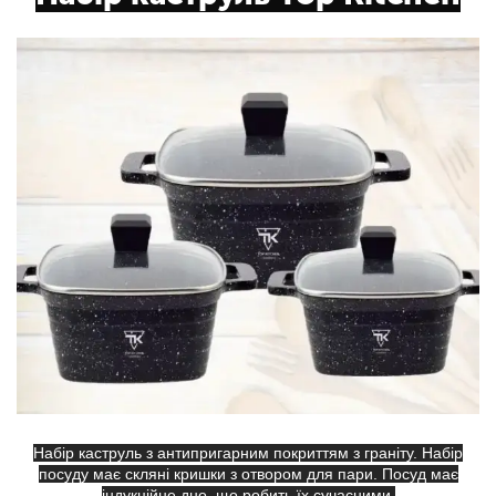
Набір каструль з антипригарним покриттям з граніту. Набір
посуду має скляні кришки з отвором для пари. Посуд має
індукційне дно, що робить їх сучасними.