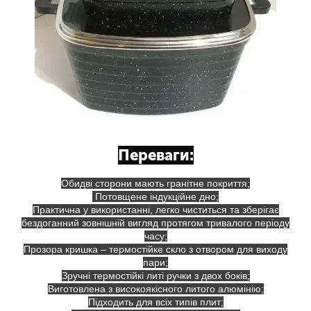
Переваги:
Обидві сторони мають гранітне покриття;
Потовщене індукційне дно;
Практична у використанні, легко чиститься та зберігає
бездоганний зовнішній вигляд протягом тривалого періоду
часу;
Прозора кришка – термостійке скло з отвором для виходу
пари;
Зручні термостійкі литі ручки з двох боків;
Виготовлена з високоякісного литого алюмінію;
Підходить для всіх типів плит;