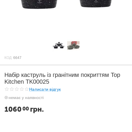
КОД:
6647
Набір каструль із гранітним покриттям Top
Kitchen TK00025
Написати відгук
немає у наявності
1060
грн.
00