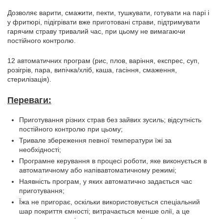
Дозволяє варити, смажити, пекти, тушкувати, готувати на парі і
у фритюрі, підігрівати вже приготовані страви, підтримувати
гарячим страву тривалий час, при цьому не вимагаючи
постійного контролю.
12 автоматичних програм (рис, плов, варіння, експрес, суп,
розігрів, пара, випічка/хліб, каша, гасіння, смаження,
стерилізація).
Переваги:
Приготування різних страв без зайвих зусиль; відсутність
постійного контролю при цьому;
Тривале збереження певної температури їжі за
необхідності;
Програмне керування в процесі роботи, яке виконується в
автоматичному або напівавтоматичному режимі;
Наявність програм, у яких автоматично задається час
приготування;
Їжа не пригорає, оскільки використовується спеціальний
шар покриття ємності; витрачається менше олії, а це