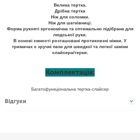
Велика тертка.
Дрібна тертка
Ніж для соломки.
Ніж для шатківниці.
Форма рукояті ергономічна та оптимально підібрана для
людської руки.
В основі ємності розташовані протиковзні ніжки. У
тримачах є зручні пази для швидкої та легкої заміни
слайсера/терки.
Комплектація:
Багатофункціональна тертка-слайсер
Відгуки