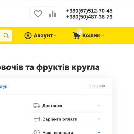
+380(67)512-70-45
+380(50)487-38-79
0
Акаунт
Кошик
очів та фруктів кругла
дгук
КОД:
7998
Доставка
Варіанти оплати
Наші переваги