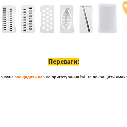
Переваги:
є значно
заощадити час
на
приготування їжі
, та
покращити смак т