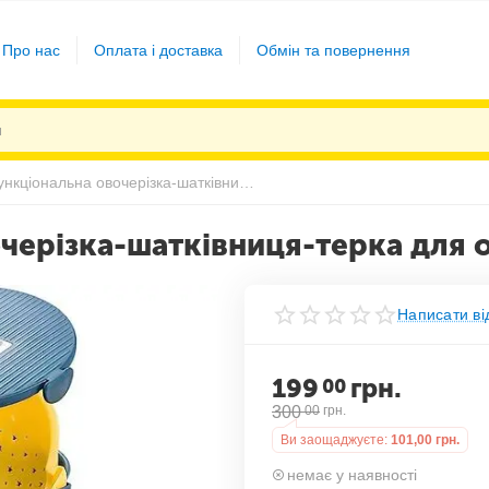
Про нас
Оплата і доставка
Обмін та повернення
Багатофункціональна овочерізка-шатківниця-терка для овочів та фруктів кругла
ерізка-шатківниця-терка для ов
Написати ві
199
грн.
00
300
00
грн.
Ви заощаджуєте:
101,00
грн.
немає у наявності