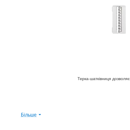
Терка-шатківниця дозволя
Більше