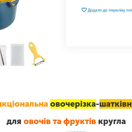
Додати до переліку п
нкціональна
овочерізка
-
шатків
для
овочів та фруктів
кругла